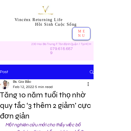
Vincénx Returning Life
​ Hồi Sinh Cuộc Sống
ME
NU
230 Hai Bà Trưng F. Tân Định Quận 1 Tp.HCH
079.618.687
9
Post
Bs. Gia Bảo
Feb 12, 2022
5 min read
Tăng 10 năm tuổi thọ nhờ
quy tắc ‘3 thêm 2 giảm’ cực
đơn giản
Một nghiên cứu mới cho thấy việc bổ 