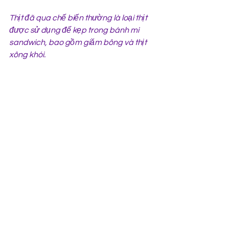
Thịt đã qua chế biến thường là loại thịt 
được sử dụng để kẹp trong bánh mì 
sandwich, bao gồm giăm bông và thịt 
xông khói.
Giống như thịt đỏ, thịt đã qua chế biến 
là nhóm thực phẩm không nên ăn quá 
nhiều.
Tổ chức Nghiên cứu Ung thư Anh cho 
biết nguy cơ ung thư sẽ tăng lên khi một 
người ăn thêm 25g thịt đã qua chế biến 
mỗi ngày, tương đương với một miếng 
thịt xông khói hoặc một lát giăm bông.
Uống rượu đừng quên làm điều này, 
vừa chống say vừa phòng được căn 
bệnh tim mạch nguy hiểm