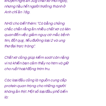
khuyến nghị ăn 30g chất xơ mỗi ngày, 
nhưng hầu hết người trưởng thành ở 
Anh chỉ ăn 18g.
NHS cho biết thêm: "Có bằng chứng 
chắc chắn rằng ăn nhiều chất xơ có liên 
quan đến việc giảm nguy cơ mắc bệnh 
tim, đột quỵ, tiểu đường loại 2 và ung 
thư đại trực tràng".
Chất xơ cũng giúp kiểm soát cân nặng 
vì nó khiến bạn cảm thấy no hơn và giữ 
cho ruột hoạt động trơn tru.
Các loại đậu cũng là nguồn cung cấp 
protein quan trọng cho những người 
không ăn thịt. Một số loại đầu phổ biến 
là: