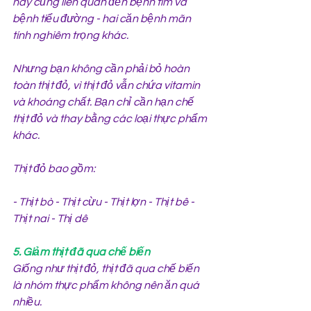
này cũng liên quan đến bệnh tim và 
bệnh tiểu đường - hai căn bệnh mãn 
tính nghiêm trọng khác.
Nhưng bạn không cần phải bỏ hoàn 
toàn thịt đỏ, vì thịt đỏ vẫn chứa vitamin 
và khoáng chất. Bạn chỉ cần hạn chế 
thịt đỏ và thay bằng các loại thực phẩm 
khác.
Thịt đỏ bao gồm:
- Thịt bò - Thịt cừu - Thịt lợn - Thịt bê - 
Thịt nai - Thị dê
5. Giảm thịt đã qua chế biến
Giống như thịt đỏ, thịt đã qua chế biến 
là nhóm thực phẩm không nên ăn quá 
nhiều.