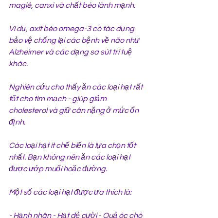
magiê, canxi và chất béo lành mạnh.
Ví dụ, axit béo omega-3 có tác dụng 
bảo vệ chống lại các bệnh về não như 
Alzheimer và các dạng sa sút trí tuệ 
khác.
Nghiên cứu cho thấy ăn các loại hạt rất 
tốt cho tim mạch - giúp giảm 
cholesterol và giữ cân nặng ở mức ổn 
định.
Các loại hạt ít chế biến là lựa chọn tốt 
nhất. Bạn không nên ăn các loại hạt 
được ướp muối hoặc đường.
Một số các loại hạt được ưa thích là:
- Hạnh nhân - Hạt dẻ cười - Quả óc chó 