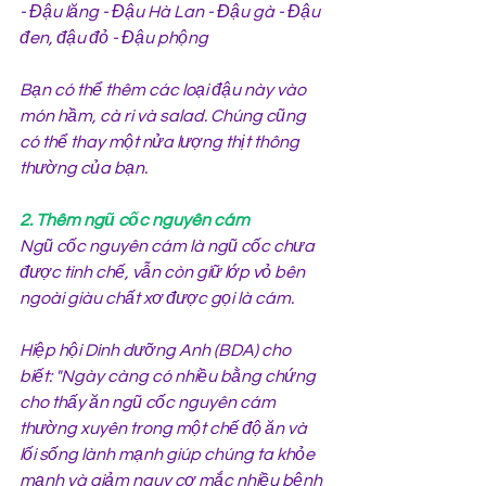
- Đậu lăng - Đậu Hà Lan - Đậu gà - Đậu 
đen, đậu đỏ - Đậu phộng
Bạn có thể thêm các loại đậu này vào 
món hầm, cà ri và salad. Chúng cũng 
có thể thay một nửa lượng thịt thông 
thường của bạn.
2. Thêm ngũ cốc nguyên cám
Ngũ cốc nguyên cám là ngũ cốc chưa 
được tinh chế, vẫn còn giữ lớp vỏ bên 
ngoài giàu chất xơ được gọi là cám.
Hiệp hội Dinh dưỡng Anh (BDA) cho 
biết: "Ngày càng có nhiều bằng chứng 
cho thấy ăn ngũ cốc nguyên cám 
thường xuyên trong một chế độ ăn và 
lối sống lành mạnh giúp chúng ta khỏe 
mạnh và giảm nguy cơ mắc nhiều bệnh 