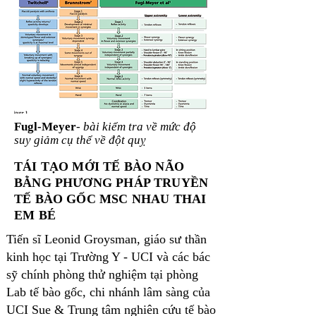
Fugl-Meyer
-
bài kiểm tra về mức độ
suy giảm cụ thể về đột quỵ
​TÁI TẠO MỚI TẾ BÀO NÃO
BẰNG PHƯƠNG PHÁP TRUYỀN
TẾ BÀO GỐC MSC NHAU THAI
EM BÉ
Tiến sĩ Leonid Groysman, giáo sư thần
kinh học tại Trường Y - UCI và các bác
sỹ chính phòng thử nghiệm tại phòng
Lab tế bào gốc, chi nhánh lâm sàng của
UCI Sue & Trung tâm nghiên cứu tế bào