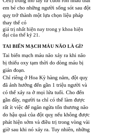
Cell) trung mô lấy từ cuốn rốn nhau thai
em bé cho những người sống sót sau đột
quỵ trở thành một lựa chọn liệu pháp
thay thế có
giá trị nhất hiện nay trong y khoa hiện
đại của thế kỷ 21.
TAI BIẾN MẠCH MÁU NÃO LÀ GÌ?
Tai biến mạch máu não xảy ra khi não
bị thiếu oxy tạm thời do dòng máu bị
gián đoạn.
Chỉ riêng ở Hoa Kỳ hàng năm, đột quỵ
đã ảnh hưởng đến gần 1 triệu người và
có thể xảy ra ở mọi lứa tuổi. Cho đến
gần đây, người ta chỉ có thể làm được
rất ít việc để ngăn ngừa tổn thương não
do hậu quả của đột quỵ nếu không được
phát hiện sớm và điều trị trong vòng vài
giờ sau khi nó xảy ra. Tuy nhiên, những