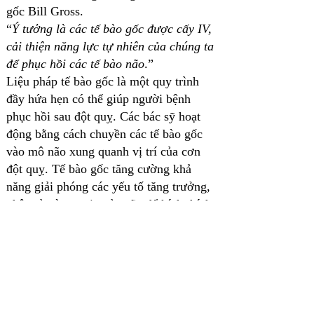
gốc Bill Gross.
“
Ý tưởng là các tế bào gốc được cấy IV,
cải thiện năng lực tự nhiên của chúng ta
để phục hồi các tế bào não
.”
Liệu pháp tế bào gốc là một quy trình
đầy hứa hẹn có thể giúp người bệnh
phục hồi sau đột quỵ. Các bác sỹ hoạt
động bằng cách chuyền các tế bào gốc
vào mô não xung quanh vị trí của cơn
đột quỵ. Tế bào gốc tăng cường khả
năng giải phóng các yếu tố tăng trưởng,
phân tử và protein của não để kích thích
sự dẻo dai thần kinh và các cơ chế phục
hồi khác.
Cho dù bạn bị đột quỵ đã bao lâu rồi thì
vẫn có hy vọng rằng liệu pháp tế bào gốc
có thể giúp ích cho bạn. Các liệu pháp tế
bào gốc cũng đang cho thấy nhiều hứa