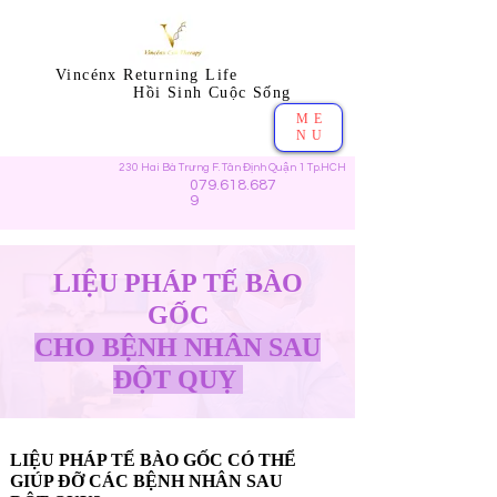
Vincénx Returning Life
​ Hồi Sinh Cuộc Sống
ME
NU
230 Hai Bà Trưng F. Tân Định Quận 1 Tp.HCH
079.618.687
9
​LIỆU PHÁP TẾ BÀO
GỐC
CHO BỆNH NHÂN SAU
ĐỘT QUỴ
LIỆU PHÁP TẾ BÀO GỐC CÓ THỂ
GIÚP ĐỠ CÁC BỆNH NHÂN SAU