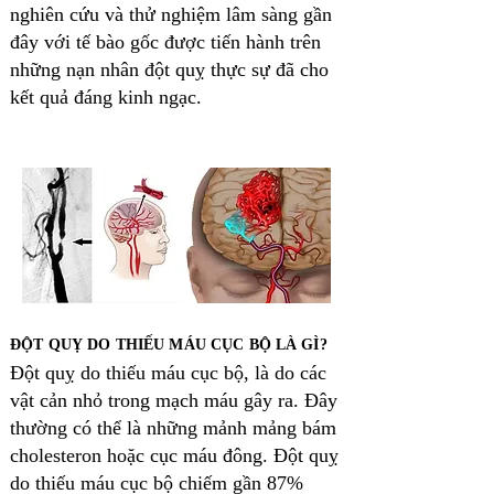
nghiên cứu và thử nghiệm lâm sàng gần
đây với tế bào gốc được tiến hành trên
những nạn nhân đột quỵ thực sự đã cho
kết quả đáng kinh ngạc.
ĐỘT QUỴ DO THIẾU MÁU CỤC BỘ LÀ GÌ?
Đột quỵ do thiếu máu cục bộ, là do các
vật cản nhỏ trong mạch máu gây ra. Đây
thường có thể là những mảnh mảng bám
cholesteron hoặc cục máu đông. Đột quỵ
do thiếu máu cục bộ chiếm gần 87%