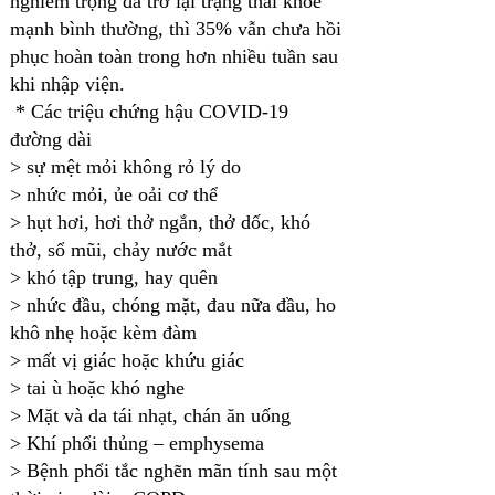
nghiêm trọng đã trở lại trạng thái khỏe
mạnh bình thường, thì 35% vẫn chưa hồi
phục hoàn toàn trong hơn nhiều tuần sau
khi nhập viện.
*
Các triệu chứng hậu COVID-19
đường dài
> sự mệt mỏi không rỏ lý do
> nhức mỏi, ủe oải cơ thể
> hụt hơi, hơi thở ngắn, thở dốc, khó
thở, sổ mũi, chảy nước mắt
> khó tập trung, hay quên
> nhức đầu, chóng mặt, đau nữa đầu, ho
khô nhẹ hoặc kèm đàm
> mất vị giác hoặc khứu giác
> tai ù hoặc khó nghe
> Mặt và da tái nhạt, chán ăn uống
> Khí phổi thủng – emphysema
> Bệnh phổi tắc nghẽn mãn tính sau một