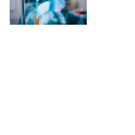
Các công dụng điều trị của tế bào gốc như
một liệu pháp tiềm năng cho nhiều loại
bệnh đã được khám phá rất nhiều, số
lượng các thử nghiệm lâm sàng được thực
hiện với Tế bào gốc trung mô đã tăng lên
theo cấp số nhân trong vài năm qua.
Mục tiêu chính đã nêu của phương pháp
điều trị của chúng tôi là giảm rõ rệt mức
độ viêm mãn tính cấp độ thấp trong một
thời gian dài.
Tế bào gốc có một đặc tính nội tại, độc
nhất, thu hút chúng đến nơi bị viêm nhiễm