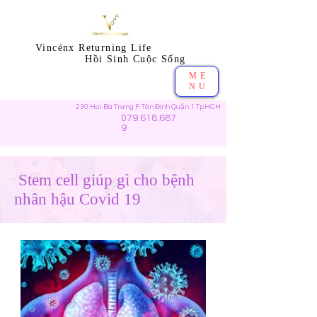
Vincénx Returning Life
​ Hồi Sinh Cuộc Sống
ME
NU
230 Hai Bà Trưng F. Tân Định Quận 1 Tp.HCH
079.618.687
9
Stem cell giúp gì cho bệnh
nhân hậu Covid 19