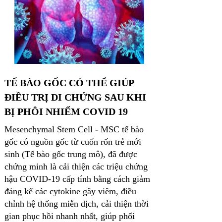
TẾ BÀO GỐC CÓ THỂ GIÚP
ĐIỀU TRỊ DI CHỨNG SAU KHI
BỊ PHÔI NHIỂM COVID 19
Mesenchymal Stem Cell - MSC tế bào
gốc có nguồn gốc từ cuốn rốn trẻ mới
sinh (Tế bào gốc trung mô), đã được
chứng minh là cải thiện các triệu chứng
hậu COVID-19 cấp tính bằng cách giảm
đáng kể các cytokine gây viêm, điều
chỉnh hệ thống miễn dịch, cải thiện thời
gian phục hồi nhanh nhất, giúp phổi